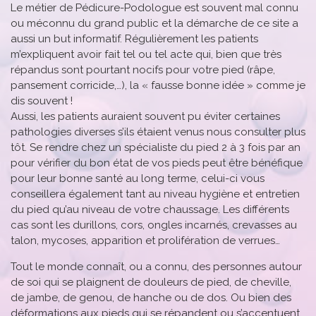
Le métier de Pédicure-Podologue est souvent mal connu
ou méconnu du grand public et la démarche de ce site a
aussi un but informatif. Régulièrement les patients
m’expliquent avoir fait tel ou tel acte qui, bien que très
répandus sont pourtant nocifs pour votre pied (râpe,
pansement corricide,…), la « fausse bonne idée » comme je
dis souvent !
Aussi, les patients auraient souvent pu éviter certaines
pathologies diverses s’ils étaient venus nous consulter plus
tôt. Se rendre chez un spécialiste du pied 2 à 3 fois par an
pour vérifier du bon état de vos pieds peut être bénéfique
pour leur bonne santé au long terme, celui-ci vous
conseillera également tant au niveau hygiène et entretien
du pied qu’au niveau de votre chaussage. Les différents
cas sont les durillons, cors, ongles incarnés, crevasses au
talon, mycoses, apparition et prolifération de verrues…
Tout le monde connaît, ou a connu, des personnes autour
de soi qui se plaignent de douleurs de pied, de cheville,
de jambe, de genou, de hanche ou de dos. Ou bien des
déformations aux pieds qui se répandent ou s’accentuent.